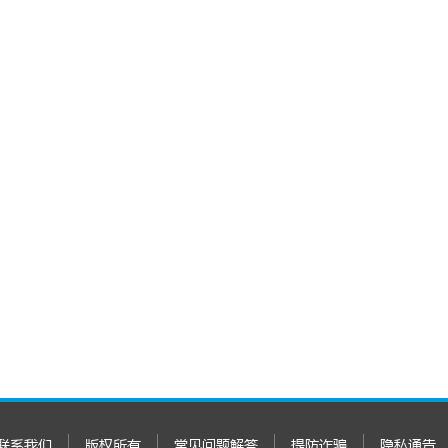
联系我们
版权所有
常见问题解答
提防诈骗
隐私通告