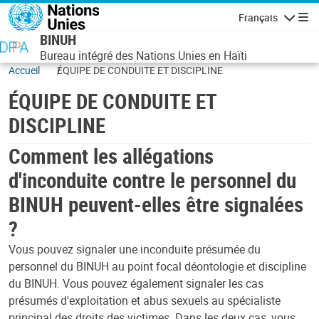
Aller au contenu principal
Français
Navigatio
BINUH
Bureau intégré des Nations Unies en Haïti
Accueil
ÉQUIPE DE CONDUITE ET DISCIPLINE
ÉQUIPE DE CONDUITE ET
DISCIPLINE
Comment les allégations
d'inconduite contre le personnel du
BINUH peuvent-elles être signalées
?
Vous pouvez signaler une inconduite présumée du
personnel du BINUH au point focal déontologie et discipline
du BINUH. Vous pouvez également signaler les cas
présumés d'exploitation et abus sexuels au spécialiste
principal des droits des victimes. Dans les deux cas, vous